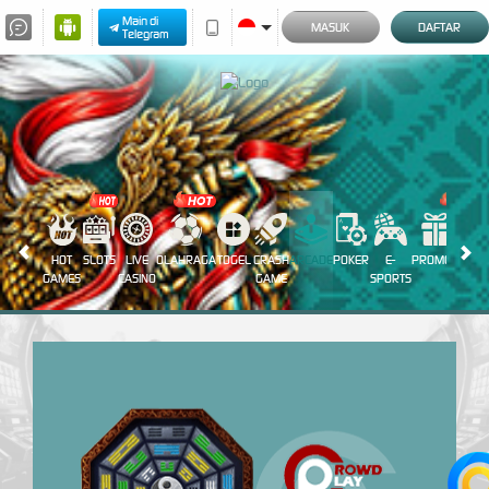
Main di
MASUK
DAFTAR
Telegram
HOT
SLOTS
LIVE
OLAHRAGA
TOGEL
CRASH
ARCADE
POKER
E-
PROMOSI
GAMES
CASINO
GAME
SPORTS