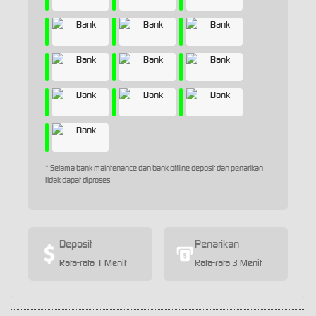
* Selama bank maintenance dan bank offline deposit dan penarikan
tidak dapat diproses
Deposit
Penarikan
Rata-rata 1 Menit
Rata-rata 3 Menit