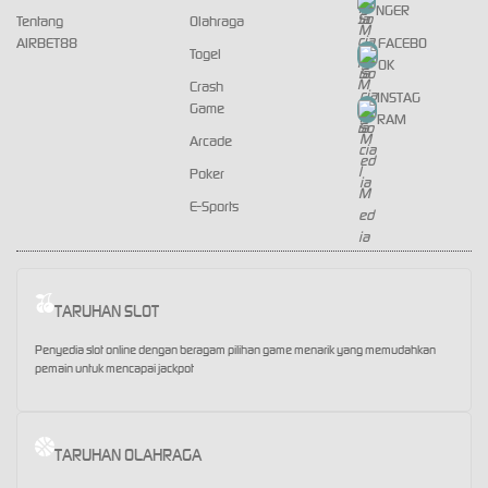
NGER
Tentang
Olahraga
AIRBET88
FACEBO
Togel
OK
Crash
INSTAG
Game
RAM
Arcade
Poker
E-Sports
TARUHAN SLOT
Penyedia slot online dengan beragam pilihan game menarik yang memudahkan
pemain untuk mencapai jackpot
TARUHAN OLAHRAGA