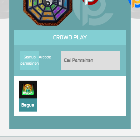
CROWD PLAY
Semua
Arcade
permainan
Bagua