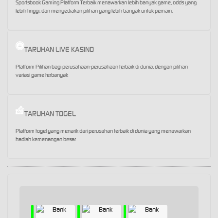
Sportsbook Gaming Platform Terbaik menawarkan lebih banyak game, odds yang
lebih tinggi, dan menyediakan pilihan yang lebih banyak untuk pemain.
TARUHAN LIVE KASINO
Platform Pilihan bagi perusahaan-perusahaan terbaik di dunia, dengan pilihan
variasi game terbanyak
TARUHAN TOGEL
Platform togel yang menarik dari perusahan terbaik di dunia yang menawarkan
hadiah kemenangan besar