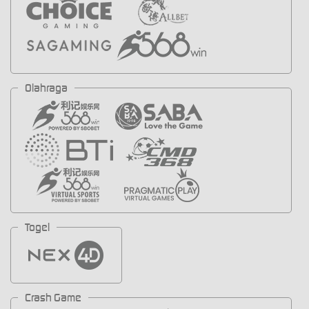
Olahraga
Togel
Crash Game