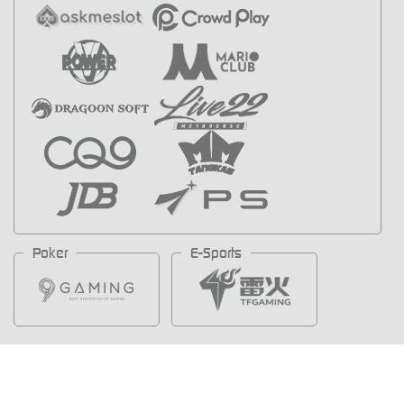
Poker
E-Sports