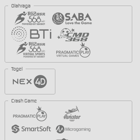
Olahraga
Togel
Crash Game