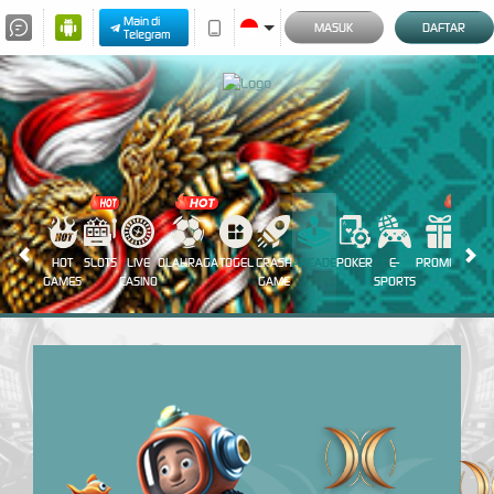
Main di
MASUK
DAFTAR
Telegram
HOT
SLOTS
LIVE
OLAHRAGA
TOGEL
CRASH
ARCADE
POKER
E-
PROMOSI
GAMES
CASINO
GAME
SPORTS