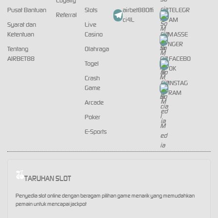
Loyalty
Pusat Bantuan
Slots
airbet88Offi
TELEGR
Referral
ci4L
AM
Syarat dan
Live
Ketentuan
Casino
MASSE
NGER
Tentang
Olahraga
AIRBET88
FACEBO
Togel
OK
Crash
INSTAG
Game
RAM
Arcade
Poker
E-Sports
TARUHAN SLOT
Penyedia slot online dengan beragam pilihan game menarik yang memudahkan
pemain untuk mencapai jackpot