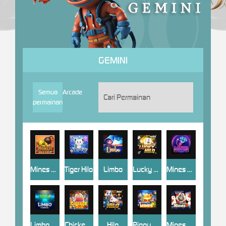
GEMINI
Semua
Arcade
permainan
Mines Gold Rush
Tiger Hilo
Limbo
Lucky Hilo
Mines Neon
Limbo Classic
Chicken Run
Hilo
Pinoy Mines
Mines Maple