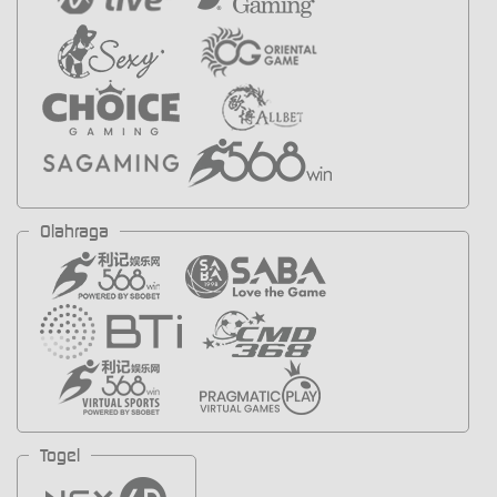
Olahraga
Togel