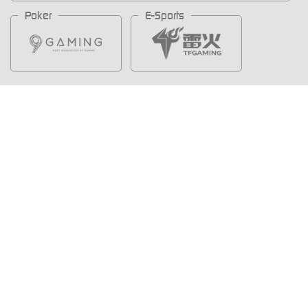
Poker
E-Sports