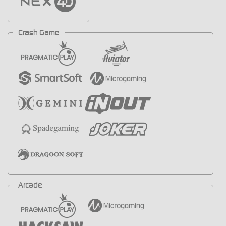
Crash Game
Arcade