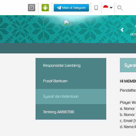
Main di Telegram
HO
Syara
Responsible Gambling
Pusat Bantuan
HI MEMBE
Pendaftar
Syarat dan Ketentuan
Player Wa
a. Nomor 
Tentang AIRBET88
b.
Nomor W
c. 
Email (
d. 
Nama R