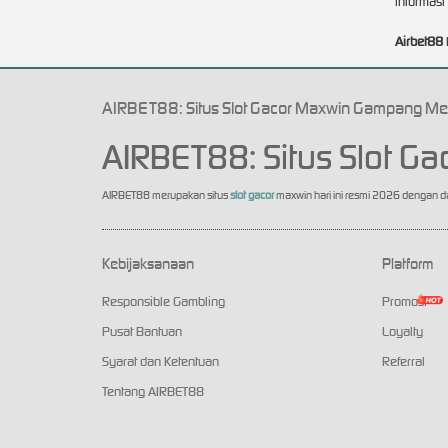
informasi
Airbet88
AIRBET88: Situs Slot Gacor Maxwin Gampang Men
AIRBET88: Situs Slot G
AIRBET88 merupakan situs
slot gacor
maxwin hari ini resmi 2026 dengan d
Kebijaksanaan
Platform
Responsible Gambling
Promosi
Pusat Bantuan
Loyalty
Syarat dan Ketentuan
Referral
Tentang AIRBET88