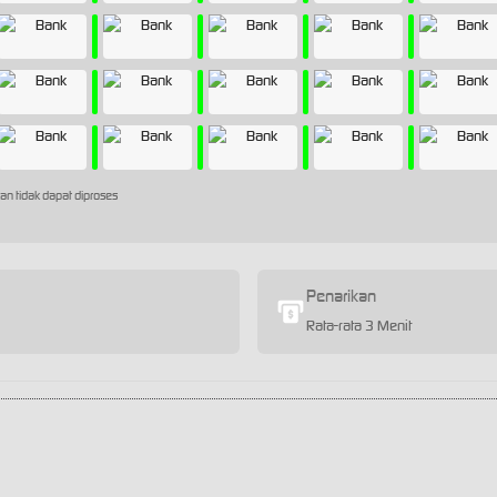
an tidak dapat diproses
Penarikan
Rata-rata 3 Menit