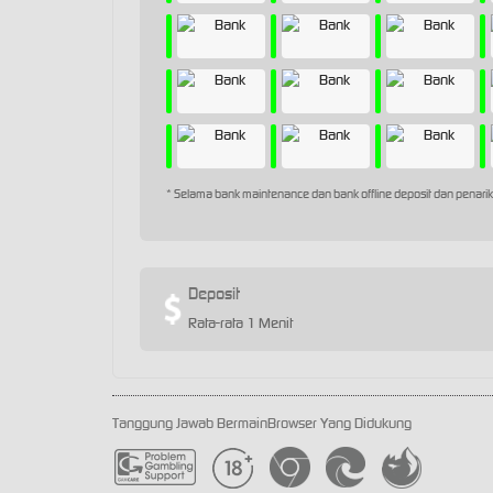
* Selama bank maintenance dan bank offline deposit dan penarik
Deposit
Rata-rata 1 Menit
Tanggung Jawab Bermain
Browser Yang Didukung