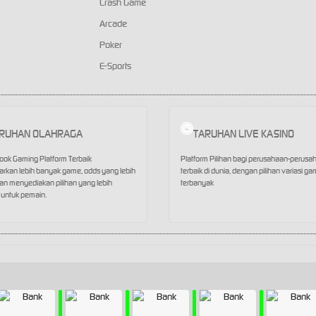
Crash Game
Arcade
Poker
E-Sports
RUHAN OLAHRAGA
TARUHAN LIVE KASINO
ook Gaming Platform Terbaik
Platform Pilihan bagi perusahaan-perusa
kan lebih banyak game, odds yang lebih
terbaik di dunia, dengan pilihan variasi g
 dan menyediakan pilihan yang lebih
terbanyak
untuk pemain.