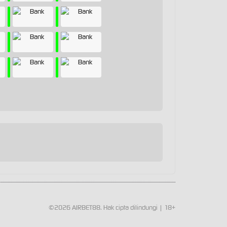
©2026 AIRBET88. Hak cipta dilindungi | 18+