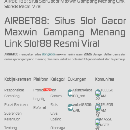
AIRBET88: Situs Slot Gacor Maxwin Gampang Menang Link
Slot88 Resmi Viral
AIRBET88: Situs Slot Gacor
Maxwin Gampang Menang
Link Slot88 Resmi Viral
AIRBET88 merupakan situs
slot gacor
maxwin hari ini resmi 2026 dengan daftar game slot
online gacor gampang menang dan menyediakan pola slot88 gacor terbaik dan terpercaya
Kebijaksanaan
Platform
Kategori
Dukungan
Komunitas
Responsible
Promosi
Hot
AsistenAirbe
TELEGR
Gambling
Games
t88_bot
AM
Loyalty
Pusat Bantuan
Slots
airbet88Offi
TELEGR
Referral
ci4L
AM
Syarat dan
Live
Ketentuan
Casino
MASSE
NGER
Tentang
Olahraga