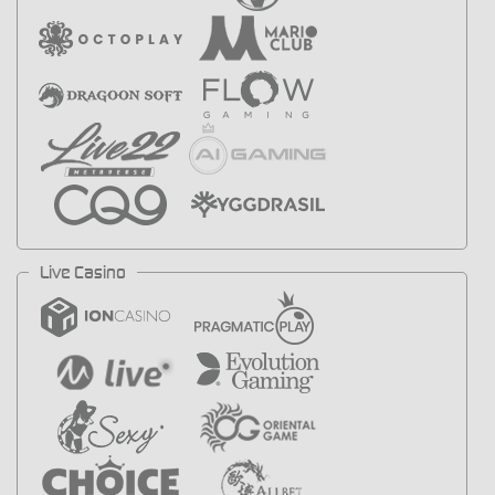
Live Casino