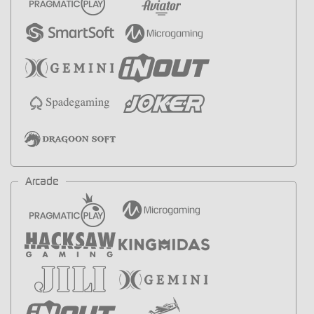
Arcade