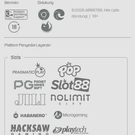
Bermain
Didukung
©2026 AIRBET88. Hak cipta
dilindungi | 18+
Platform Penyedia Layanan
Slots