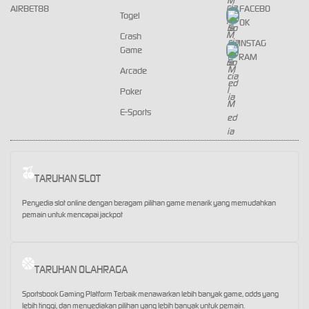
AIRBET88
FACEBO
Togel
OK
Crash
INSTAG
Game
RAM
Arcade
Poker
E-Sports
TARUHAN SLOT
Penyedia slot online dengan beragam pilihan game menarik yang memudahkan
pemain untuk mencapai jackpot
TARUHAN OLAHRAGA
Sportsbook Gaming Platform Terbaik menawarkan lebih banyak game, odds yang
lebih tinggi, dan menyediakan pilihan yang lebih banyak untuk pemain.