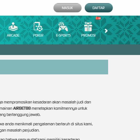
MASUK
DAFTAR
ARCADE
POKER
E-SPORTS
PROMOSI
ya mempromosikan kesadaran akan masalah judi dan
rmainan
AIRBET88
menetapkan komitmennya untuk
yang bertanggung jawab.
a anda menikmati pengalaman bertaruh di situs kami,
gan masalah perjudian.
an bahwa semua staf kami memiliki kesadaran