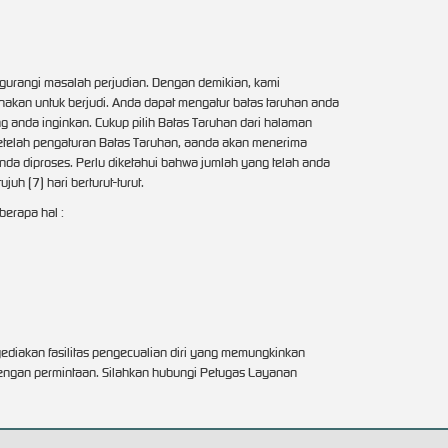
ngurangi masalah perjudian. Dengan demikian, kami
kan untuk berjudi. Anda dapat mengatur batas taruhan anda
 anda inginkan. Cukup pilih Batas Taruhan dari halaman
Setelah pengaturan Batas Taruhan, aanda akan menerima
da diproses. Perlu diketahui bahwa jumlah yang telah anda
 (7) hari berturut-turut.
erapa hal :
ediakan fasilitas pengecualian diri yang memungkinkan
engan permintaan. Silahkan hubungi Petugas Layanan