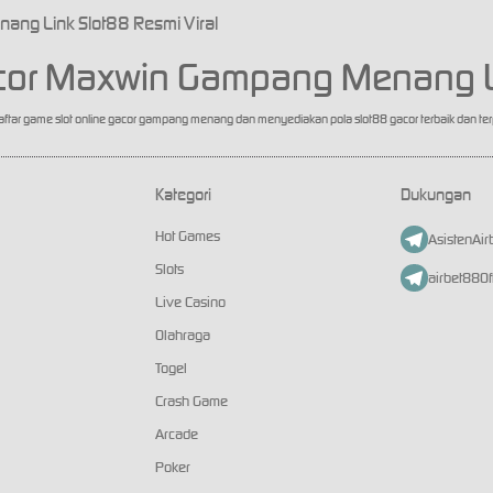
ang Link Slot88 Resmi Viral
acor Maxwin Gampang Menang Li
aftar game slot online gacor gampang menang dan menyediakan pola slot88 gacor terbaik dan te
Kategori
Dukungan
Hot Games
AsistenAir
Slots
airbet88Of
Live Casino
Olahraga
Togel
Crash Game
Arcade
Poker