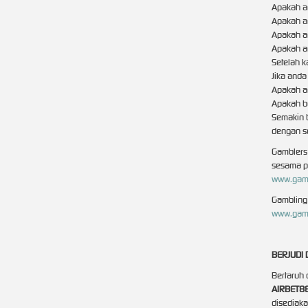
Apakah a
Apakah a
Apakah a
Apakah a
Setelah 
Jika anda
Apakah ar
Apakah be
Semakin 
dengan se
Gamblers
sesama pe
www.gam
Gambling 
www.gamb
BERJUDI
Bertaruh 
AIRBET8
disediaka