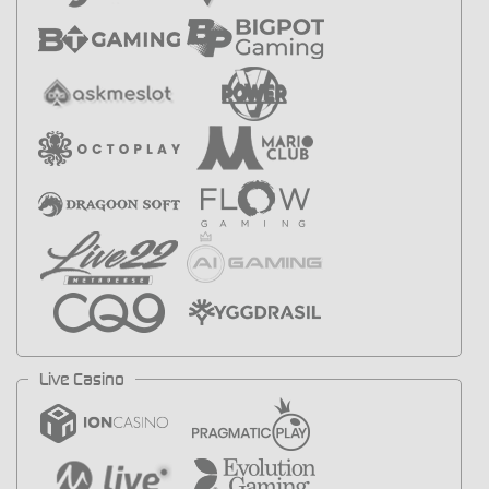
Live Casino