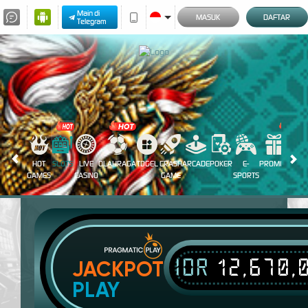
Main di
MASUK
DAFTAR
Telegram
HOT
SLOTS
LIVE
OLAHRAGA
TOGEL
CRASH
ARCADE
POKER
E-
PROMOSI
GAMES
CASINO
GAME
SPORTS
IDR
12,670,
JACKPOT
PLAY