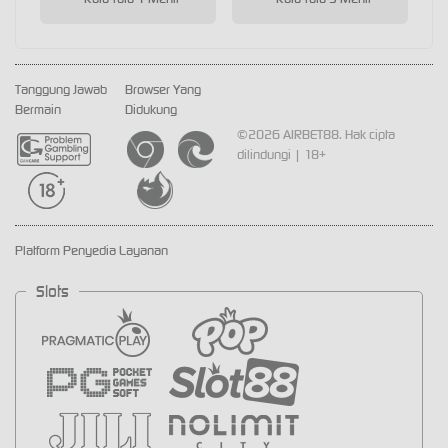
Tanggung Jawab
Browser Yang
Bermain
Didukung
©2026 AIRBET88. Hak cipta
dilindungi | 18+
Platform Penyedia Layanan
Slots