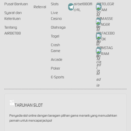
Pusat Bantuan
Slots
airbet88Offi
TELEGR
Referral
ci4L
AM
Syarat dan
Live
Ketentuan
Casino
MASSE
NGER
Tentang
Olahraga
AIRBET88
FACEBO
Togel
OK
Crash
INSTAG
Game
RAM
Arcade
Poker
E-Sports
TARUHAN SLOT
Penyedia slot online dengan beragam pilihan game menarik yang memudahkan
pemain untuk mencapai jackpot