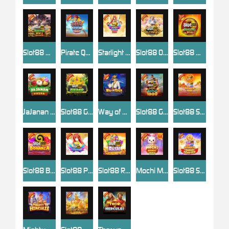
Slot88 Mahjong Wins 3 Black Scatter
Pirate Quest 1000
Starlight Princess 1000
Slot88 Olympus
Slot88 Mahjong Wins 2
JaJanan Pasar
Slot88 Gems
Way of Ninja
Slot88 Gates of Gatot Kaca 1000
Slot88 Sweet Bonanza 1000
Slot88 Bonanza
Slot88 Princess
Slot88 Rush
Mochi Mania 1000
Slot88 Sweet Bonanza Super Scatter