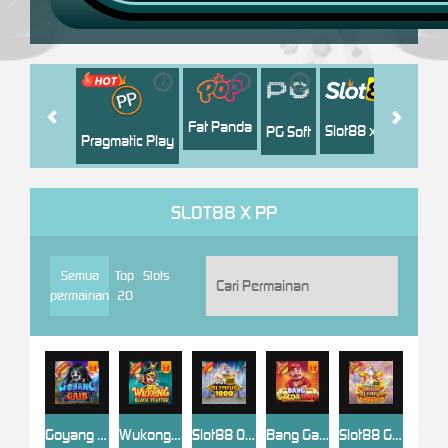
i
i
i
i
i
Jili
Fat Panda
Slot88 x PP
PG Soft
Pragmatic Play
SLOT88 X PP
Semua
Top
Slots
permainan
20
Goyang Gaib
Wukong - Black Scatter
Slot88 Olympus 1000
Bang Gacor 1000
Slot88 Gates of Olympus Super Scatter