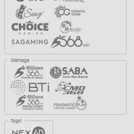
Olahraga
Togel