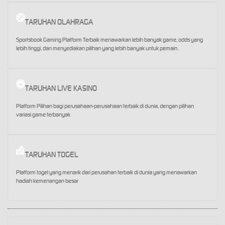
TARUHAN OLAHRAGA
Sportsbook Gaming Platform Terbaik menawarkan lebih banyak game, odds yang
lebih tinggi, dan menyediakan pilihan yang lebih banyak untuk pemain.
TARUHAN LIVE KASINO
Platform Pilihan bagi perusahaan-perusahaan terbaik di dunia, dengan pilihan
variasi game terbanyak
TARUHAN TOGEL
Platform togel yang menarik dari perusahan terbaik di dunia yang menawarkan
hadiah kemenangan besar