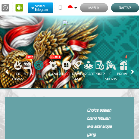
Main di
MASUK
DAFTAR
Telegram
HOT
SLOTS
LIVE
OLAHRAGA
TOGEL
CRASH
ARCADE
POKER
E-
PROMOSI
GAMES
CASINO
GAME
SPORTS
Choice adalah
brand hiburan
live asal Eropa
yang