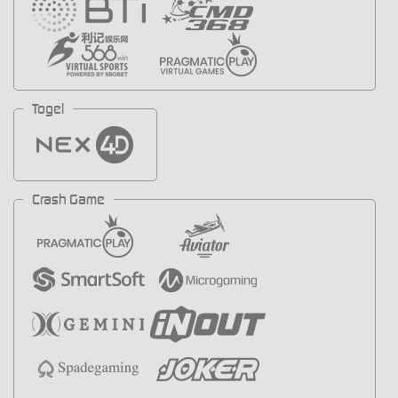
Togel
Crash Game