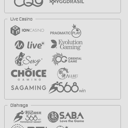
Live Casino
Olahraga