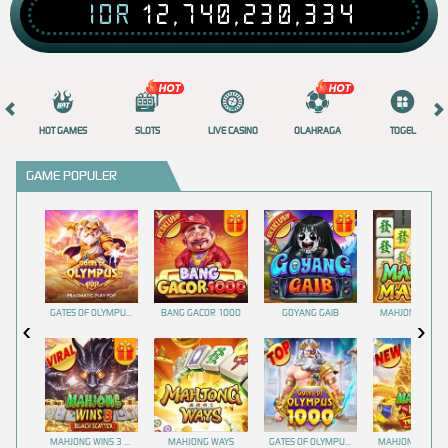
IDR
12,740,230,334
HOT GAMES
SLOTS
LIVE CASINO
OLAHRAGA
TOGEL
GAME POPULER
GATES OF OLYMPUS POP
BANG GACOR 1000
GOYANG GAIB
MAHJONG MAX
MAHJONG WINS 3 – BLACK SCATTER
MAHJONG WAYS
GATES OF OLYMPUS 1000