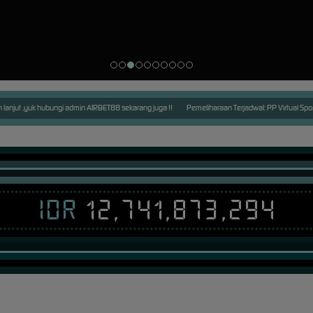
k hubungi admin AIRBET88 sekarang juga !!
Pemeliharaan Terjadwal: PP Virtual Sports pada 
IDR
12,741,873,294