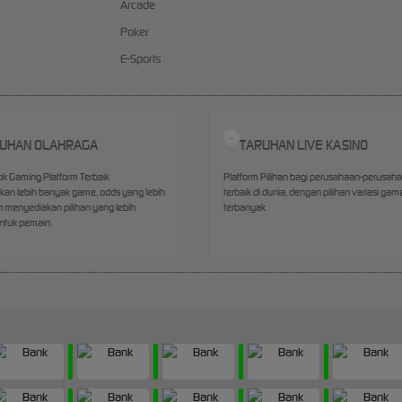
Arcade
Poker
E-Sports
UHAN OLAHRAGA
TARUHAN LIVE KASINO
k Gaming Platform Terbaik
Platform Pilihan bagi perusahaan-perusah
an lebih banyak game, odds yang lebih
terbaik di dunia, dengan pilihan variasi gam
an menyediakan pilihan yang lebih
terbanyak
ntuk pemain.