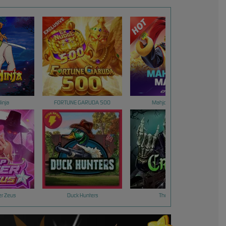
inja
FORTUNE GARUDA 500
Mahjong Magic
r Zeus
Duck Hunters
The Crypt