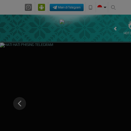
Main di Telegram
HOT 