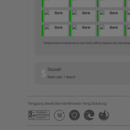
* Selama bank maintenance dan bank offline deposit dan penarikan
Deposit
Rata-rata 1 Menit
Tanggung Jawab Bermain
Browser Yang Didukung