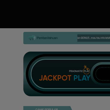
Pemberitahuan
 AIRBET88 , saat ini AIRBET88 menyediakan banyak varian BONUS , mau tau info lebih lanjut ,yu
JACKPOT
PLAY
GAME POPULER