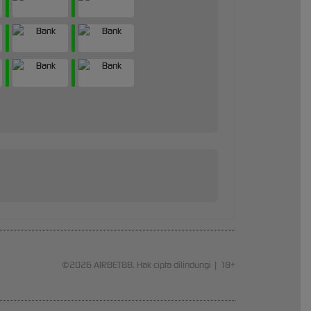
©2026 AIRBET88. Hak cipta dilindungi | 18+