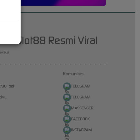
nk Slot88 Resmi Viral
percaya
Komunitas
et88_bot
TELEGRAM
ci4L
TELEGRAM
MASSENGER
FACEBOOK
INSTAGRAM