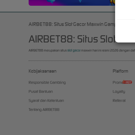
AIRBET88: Situs Slot Gacor Maxwin Gampang Mena
AIRBET88: Situs Slot G
AIRBET88 merupakan situs
slot gacor
maxwin hari ini resmi 2026 dengan daf
Kebijaksanaan
Platform
Responsible Gambling
Promosi
Pusat Bantuan
Loyalty
Syarat dan Ketentuan
Referral
Tentang AIRBET88