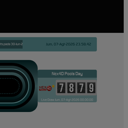
Jum, 07-Agt-2026 23.58.42
30-Jun-2026 dari 14.59.59 sampai 30-Sep-2026 14.59.59. Selama waktu ini, PP Virtual Sports p
Nex4D Pools Day
Live Draw Jum, 07-Agt-2026 00.00.00